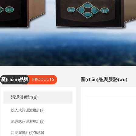
產(chǎn)品與
產(chǎn)品與服務(wù)
PRODUCTS
服務(wù)
AND
污泥濃度計(jì)
SERVICES
投入式污泥濃度計(jì)
流通式污泥濃度計(jì)
污泥濃度計(jì)傳感器