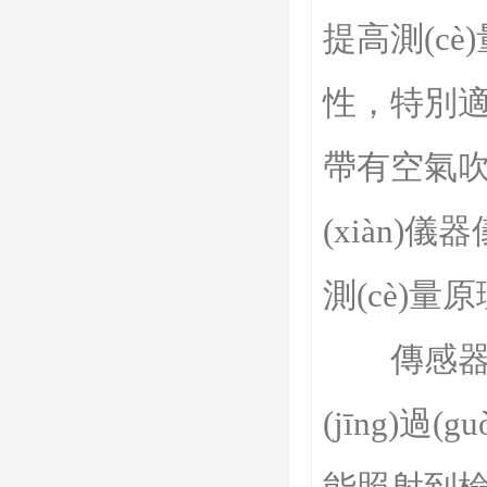
提高測(cè
性，特別適
帶有空氣吹
(xiàn)儀
測(cè)量原
傳感器上發
(jīng)