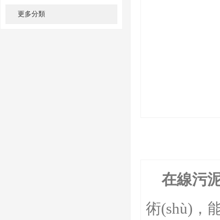
更多分類
產(chǎn)品介紹
在線污泥濃
術(shù)