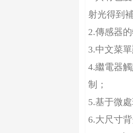
射光得到補(
2.傳感器
3.中文菜單
4.繼電器觸
制；
5.基于微處
6.大尺寸背光