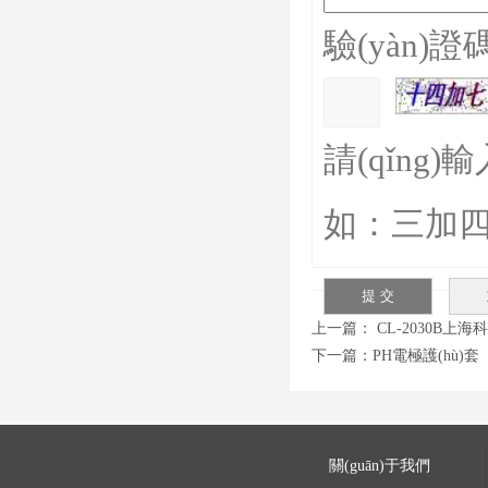
驗(yàn)證
請(qǐng)
如：三加四
上一篇：
CL-2030B上海科
下一篇：
PH電極護(hù)套
關(guān)于我們