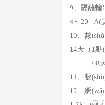
9、隔離輸出
4～20mA(
10、數(sh
14天（1點(d
68天（1點(
11、數(shù
12、網(w
1.2Km；