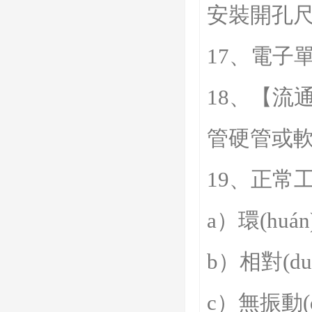
安裝開孔尺寸
17、電子
18、【
管硬管或軟管
19、
a）環(huá
b）相對(du
c）無振動(d