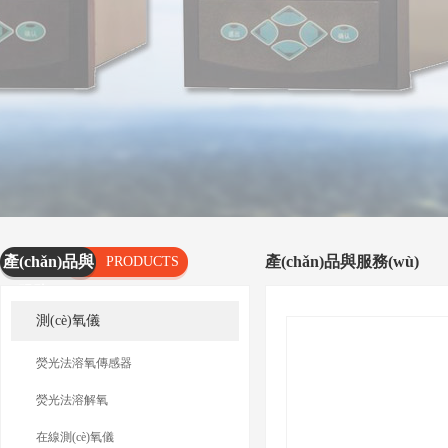
產(chǎn)品與
產(chǎn)品與服務(wù)
PRODUCTS
服務(wù)
AND
測(cè)氧儀
SERVICES
熒光法溶氧傳感器
熒光法溶解氧
在線測(cè)氧儀