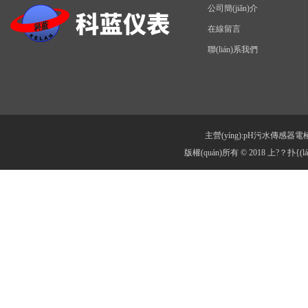
公司簡(jiǎn)介
在線留言
聯(lián)系我們
主營(yíng):pH污水傳
版權(quán)所有 © 2018 上?？