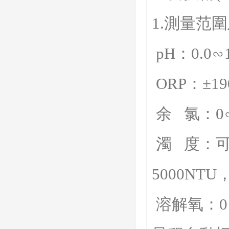
1.測量范
pH：0.0∽14
ORP：±190
余 氯：0∽1
濁 度：可分0-1
5000NTU
溶解氧：0∽2