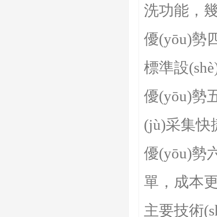
洗功能，幾
優(yōu)勢
標準設(shè)
優(yōu)勢
(jù)采集快捷
優(yōu)
單，成本
主要技術(