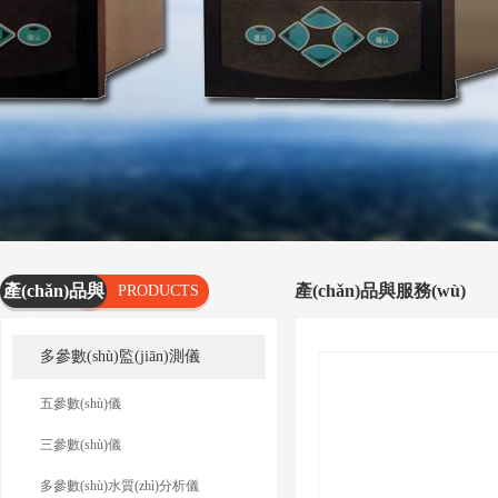
產(chǎn)品與
產(chǎn)品與服務(wù)
PRODUCTS
服務(wù)
AND
多參數(shù)監(jiān)測儀
SERVICES
五參數(shù)儀
三參數(shù)儀
多參數(shù)水質(zhì)分析儀