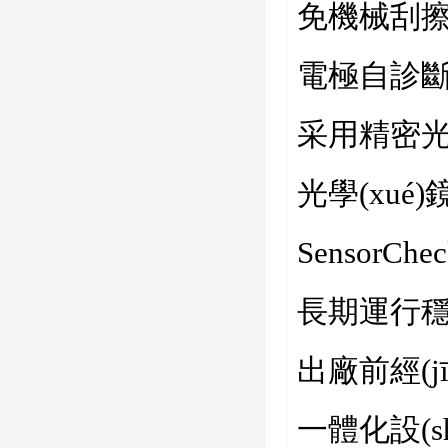
免機械刮擦
電極自診
采用精密光學
光學(xué
Sensor
長期運行穩(
出廠前經(jī
一體化設(s